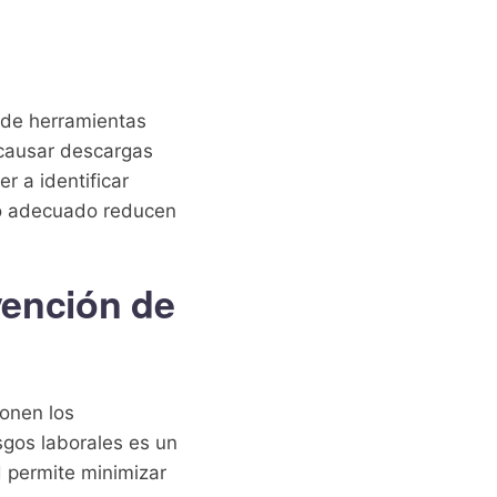
o de herramientas
 causar descargas
r a identificar
nto adecuado reducen
vención de
ponen los
sgos laborales es un
d permite minimizar