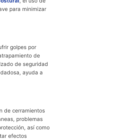
postural
, el uso de
lave para minimizar
frir golpes por
 atrapamiento de
alzado de seguridad
uidadosa, ayuda a
ón de cerramientos
táneas, problemas
protección, así como
tar efectos