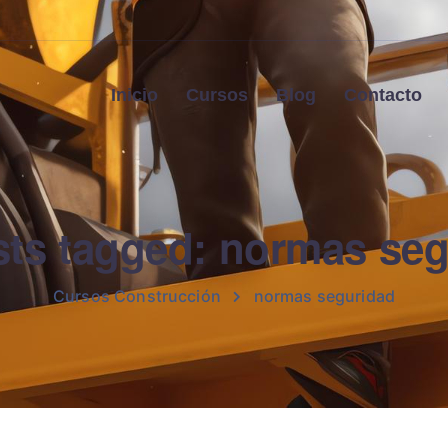
Inicio
Cursos
Blog
Contacto
sts tagged: normas se
Cursos Construcción
normas seguridad