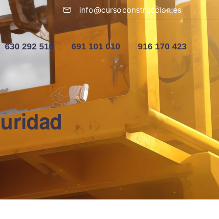
info@cursoconstruccion.es
630 292 516
691 101 010
916 170 423
guridad