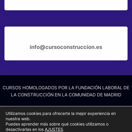
info@cursoconstruccion.es
CURSOS HOMOLOGADOS POR LA FUNDACIÓN LABORAL DE
LA CONSTRUCCIÓN EN LA COMUNIDAD DE MADRID
Curso específico de 6 horas de pladur en Madrid
Utilizamos cookies para ofrecerte la mejor experiencia en
|
nuestra web.
Curso PRL de 20 horas de movimiento de tierras en Madrid
Puedes aprender más sobre qué cookies utilizamos o
desactivarlas en los
AJUSTES
.
|